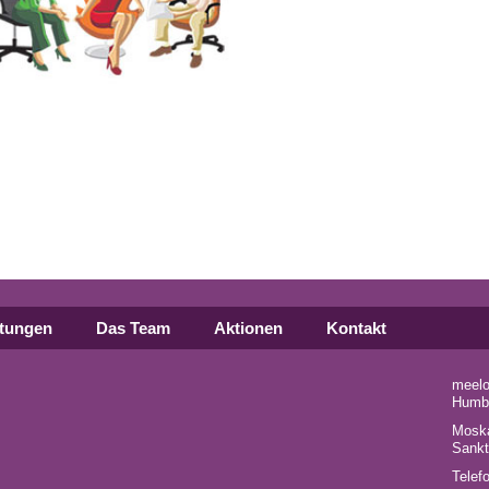
stungen
Das Team
Aktionen
Kontakt
meelov
Humbo
Moska
Sankt
Telef