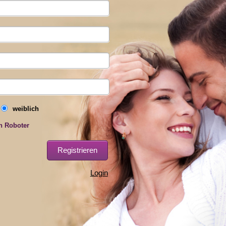
weiblich
n Roboter
Login