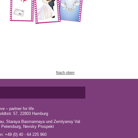
Nach oben
e – partner for life
ldtstr. 57, 22803 Hamburg
u, Staraya Basmannaya und Zemlyanoy Val
 Petersburg, Nevsky Prospekt
on: +49 (0) 40 - 64 225 960